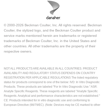
© 2000-2026 Beckman Coulter, Inc. All rights reserved. Beckman
Coulter, the stylized logo, and the Beckman Coulter product and
service marks mentioned herein are trademarks or registered
trademarks of Beckman Coulter, Inc. in the United States and
other countries. All other trademarks are the property of their
respective owners.
NOT ALL PRODUCTS ARE AVAILABLE IN ALL COUNTRIES. PRODUCT
AVAILABILITY AND REGULATORY STATUS DEPENDS ON COUNTRY
REGISTRATION PER APPLICABLE REGULATIONS The listed regulatory
status for products correspond to one of the below: IVD: In Vitro Diagnostic
Products. These products are labeled "For In Vitro Diagnostic Use." ASR:
Analyte Specific Reagents. These reagents are labeled "Analyte Specific
Reagents. Analytical and performance characteristics are not established."
CE: Products intended for in vitro diagnostic use and conforming to
European Directive (98/79/EC). (Note: Devices may be CE marked to other