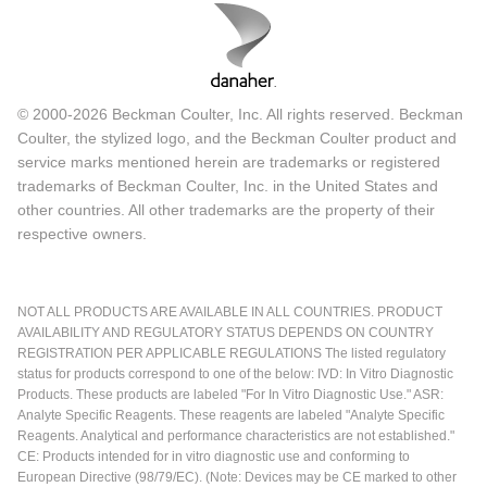
© 2000-2026 Beckman Coulter, Inc. All rights reserved. Beckman
Coulter, the stylized logo, and the Beckman Coulter product and
service marks mentioned herein are trademarks or registered
trademarks of Beckman Coulter, Inc. in the United States and
other countries. All other trademarks are the property of their
respective owners.
NOT ALL PRODUCTS ARE AVAILABLE IN ALL COUNTRIES. PRODUCT
AVAILABILITY AND REGULATORY STATUS DEPENDS ON COUNTRY
REGISTRATION PER APPLICABLE REGULATIONS The listed regulatory
status for products correspond to one of the below: IVD: In Vitro Diagnostic
Products. These products are labeled "For In Vitro Diagnostic Use." ASR:
Analyte Specific Reagents. These reagents are labeled "Analyte Specific
Reagents. Analytical and performance characteristics are not established."
CE: Products intended for in vitro diagnostic use and conforming to
European Directive (98/79/EC). (Note: Devices may be CE marked to other