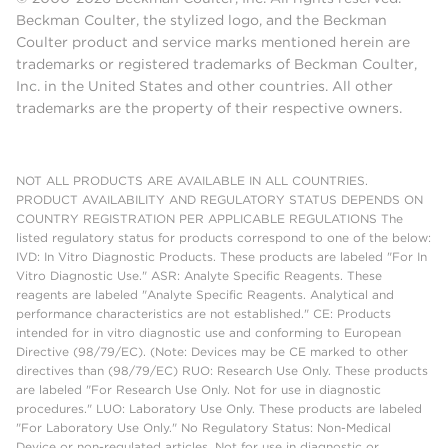
Beckman Coulter, the stylized logo, and the Beckman
Coulter product and service marks mentioned herein are
trademarks or registered trademarks of Beckman Coulter,
Inc. in the United States and other countries. All other
trademarks are the property of their respective owners.
NOT ALL PRODUCTS ARE AVAILABLE IN ALL COUNTRIES.
PRODUCT AVAILABILITY AND REGULATORY STATUS DEPENDS ON
COUNTRY REGISTRATION PER APPLICABLE REGULATIONS The
listed regulatory status for products correspond to one of the below:
IVD: In Vitro Diagnostic Products. These products are labeled "For In
Vitro Diagnostic Use." ASR: Analyte Specific Reagents. These
reagents are labeled "Analyte Specific Reagents. Analytical and
performance characteristics are not established." CE: Products
intended for in vitro diagnostic use and conforming to European
Directive (98/79/EC). (Note: Devices may be CE marked to other
directives than (98/79/EC) RUO: Research Use Only. These products
are labeled "For Research Use Only. Not for use in diagnostic
procedures." LUO: Laboratory Use Only. These products are labeled
"For Laboratory Use Only." No Regulatory Status: Non-Medical
Device or non-regulated articles. Not for use in diagnostic or