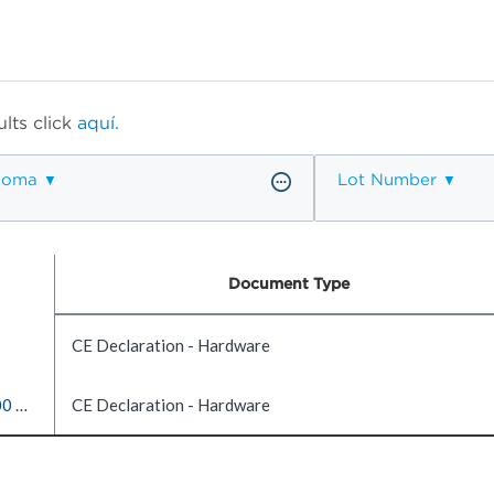
lts click
aquí.
ioma
Lot Number
Document Type
CE Declaration - Hardware
OPTIMA XPN-80 OPTIMA XPN-90 OPTIMA XPN-100 OPTIMA XE-90 OPTIMA XE-100
CE Declaration - Hardware