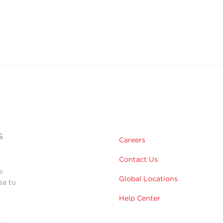
s
Careers
Contact Us
e
Global Locations
sa tu
Help Center