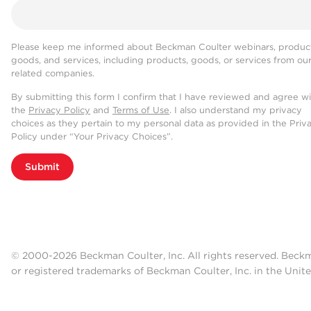
Please keep me informed about Beckman Coulter webinars, product
goods, and services, including products, goods, or services from ou
related companies.
By submitting this form I confirm that I have reviewed and agree w
the
Privacy Policy
and
Terms of Use
. I also understand my privacy
choices as they pertain to my personal data as provided in the Priv
Policy under “Your Privacy Choices”.
Submit
© 2000-2026 Beckman Coulter, Inc. All rights reserved. Beck
or registered trademarks of Beckman Coulter, Inc. in the Unite