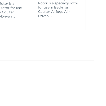
Rotor is a specialty rotor
for 2 
otor is a
for use in Beckman
For us
 rotor for use
Coulter Airfuge Air-
Coulter
 Coulter
Driven
...
Driven
.
r-Driven
...