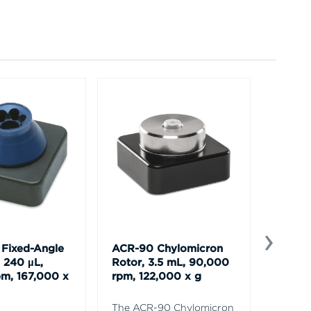
Fixed-Angle
ACR-90 Chylomicron
Alumi
x 240 µL,
Rotor, 3.5 mL, 90,000
7 mL,
m, 167,000 x
rpm, 122,000 x g
132,00
The ACR-90 Chylomicron
Batch 