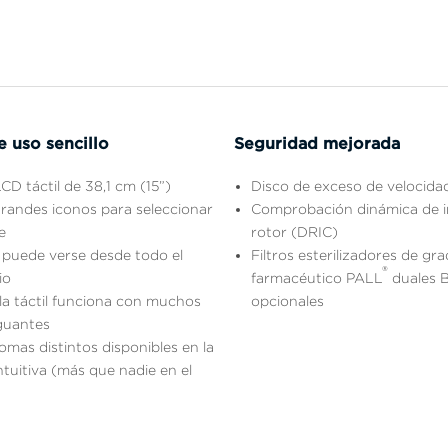
e uso sencillo
Seguridad mejorada
LCD táctil de 38,1 cm (15”)
Disco de exceso de velocidad
randes iconos para seleccionar
Comprobación dinámica de in
e
rotor (DRIC)
 puede verse desde todo el
Filtros esterilizadores de gr
®
io
farmacéutico PALL
duales B
la táctil funciona con muchos
opcionales
guantes
omas distintos disponibles en la
intuitiva (más que nadie en el