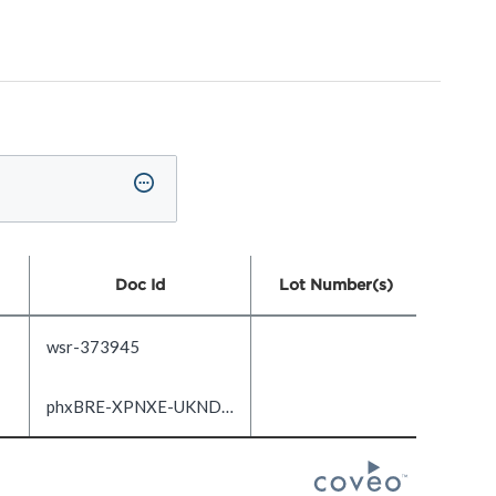
Doc Id
Lot Number(s)
wsr-373945
phxBRE-XPNXE-UKND-DOC1.0-EN_US