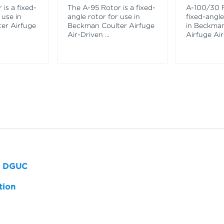
is a fixed-
The A-95 Rotor is a fixed-
A-100/30 R
 use in
angle rotor for use in
fixed-angle
er Airfuge
Beckman Coulter Airfuge
in Beckman
Air-Driven
...
Airfuge Ai
th DGUC
tion