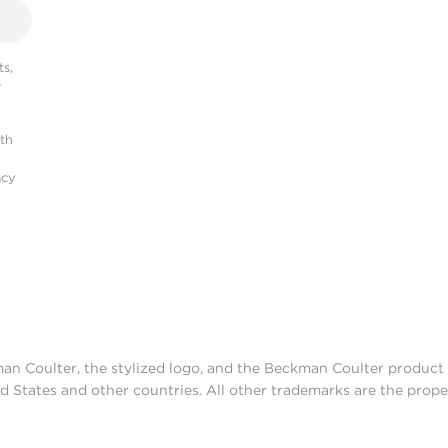
s,
r
ith
acy
man Coulter, the stylized logo, and the Beckman Coulter produc
d States and other countries. All other trademarks are the prope