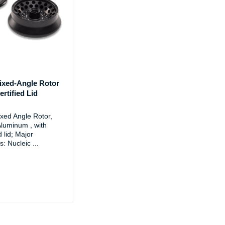
ixed-Angle Rotor
rtified Lid
xed Angle Rotor,
Aluminum , with
d lid; Major
s: Nucleic
...