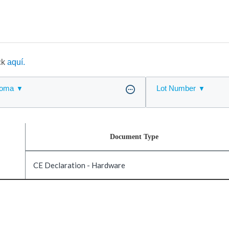
ick
aquí.
ioma
Lot Number
Document Type
CE Declaration - Hardware