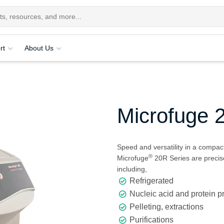
rt
About Us
Microfuge 
Speed and versatility in a compact
®
Microfuge
20R Series are precise
including,
Refrigerated
Nucleic acid and protein p
Pelleting, extractions
Purifications