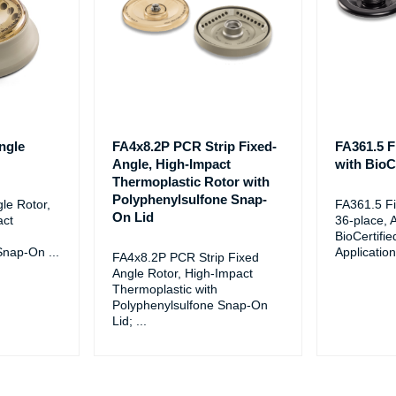
ngle
FA4x8.2P PCR Strip Fixed-
FA361.5 F
Angle, High-Impact
with BioCe
Thermoplastic Rotor with
Polyphenylsulfone Snap-
le Rotor,
FA361.5 Fi
On Lid
act
36-place, 
BioCertifie
 Snap-On
...
Application
FA4x8.2P PCR Strip Fixed
Angle Rotor, High-Impact
Thermoplastic with
Polyphenylsulfone Snap-On
Lid;
...