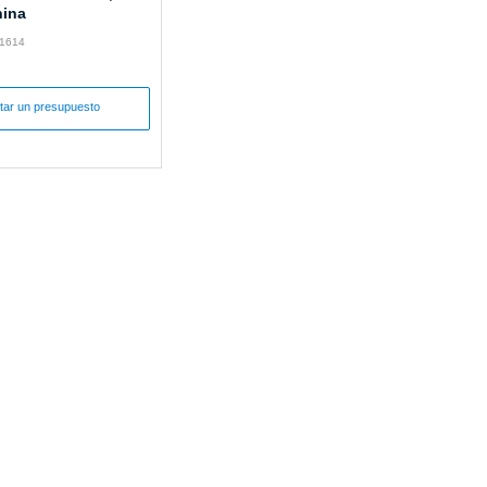
hina
31614
itar un presupuesto