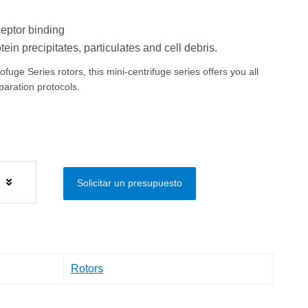
eptor binding
ein precipitates, particulates and cell debris.
uge Series rotors, this mini-centrifuge series offers you all
eparation protocols.
s
Solicitar un presupuesto
Rotors