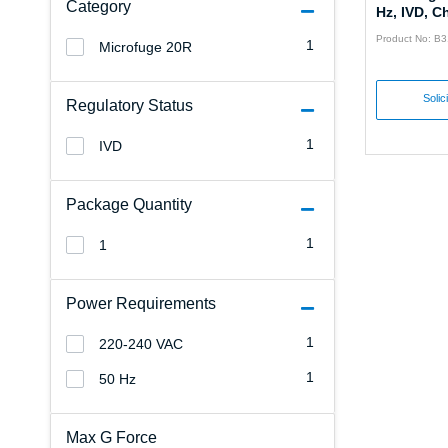
Category
Hz, IVD, C
Product No: B
1
Microfuge 20R
Solic
Regulatory Status
1
IVD
Package Quantity
1
1
Power Requirements
1
220-240 VAC
1
50 Hz
Max G Force