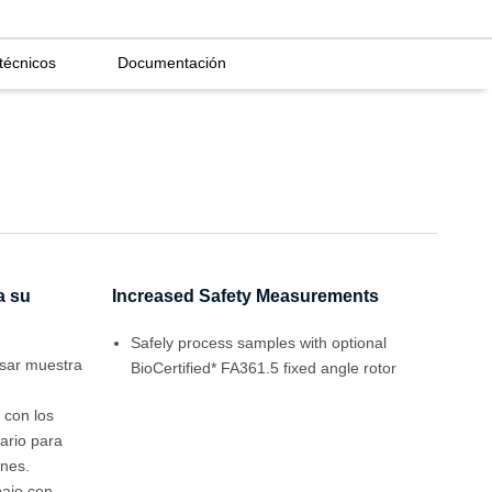
técnicos
Documentación
a su
Increased Safety Measurements
Safely process samples with optional
 usar muestra
BioCertified* FA361.5 fixed angle rotor
 con los
ario para
unes.
bajo con