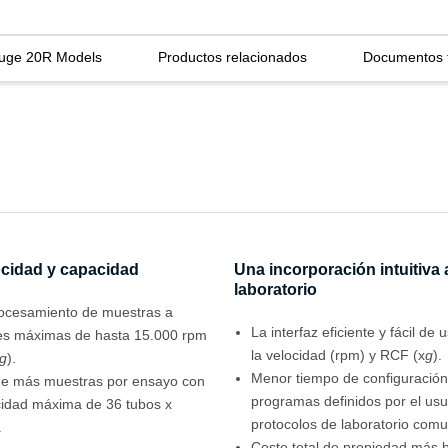
fuge 20R Models
Productos relacionados
Documentos 
cidad y capacidad
Una incorporación intuitiva 
laboratorio
ocesamiento de muestras a
La interfaz eficiente y fácil de
es máximas de hasta 15.000 rpm
la velocidad (rpm) y RCF (x
g
).
g
).
Menor tiempo de configuración
ue más muestras por ensayo con
programas definidos por el usu
idad máxima de 36 tubos x
protocolos de laboratorio com
.
Costo total de propiedad más 