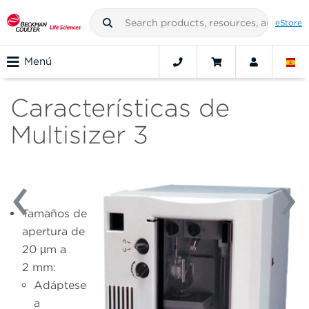
eStore
Menú
Características de
Multisizer 3
Tamaños de
apertura de
20 µm a
2 mm:
Adáptese
a