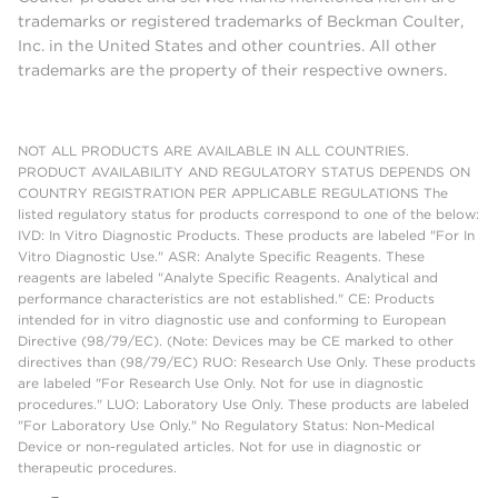
trademarks or registered trademarks of Beckman Coulter,
Inc. in the United States and other countries. All other
trademarks are the property of their respective owners.
NOT ALL PRODUCTS ARE AVAILABLE IN ALL COUNTRIES.
PRODUCT AVAILABILITY AND REGULATORY STATUS DEPENDS ON
COUNTRY REGISTRATION PER APPLICABLE REGULATIONS The
listed regulatory status for products correspond to one of the below:
IVD: In Vitro Diagnostic Products. These products are labeled "For In
Vitro Diagnostic Use." ASR: Analyte Specific Reagents. These
reagents are labeled "Analyte Specific Reagents. Analytical and
performance characteristics are not established." CE: Products
intended for in vitro diagnostic use and conforming to European
Directive (98/79/EC). (Note: Devices may be CE marked to other
directives than (98/79/EC) RUO: Research Use Only. These products
are labeled "For Research Use Only. Not for use in diagnostic
procedures." LUO: Laboratory Use Only. These products are labeled
"For Laboratory Use Only." No Regulatory Status: Non-Medical
Device or non-regulated articles. Not for use in diagnostic or
therapeutic procedures.