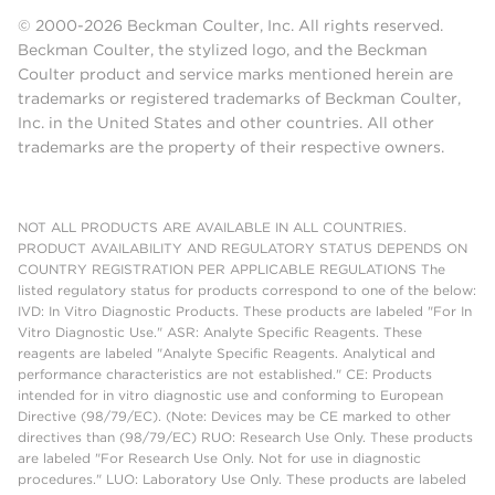
© 2000-2026 Beckman Coulter, Inc. All rights reserved.
Beckman Coulter, the stylized logo, and the Beckman
Coulter product and service marks mentioned herein are
trademarks or registered trademarks of Beckman Coulter,
Inc. in the United States and other countries. All other
trademarks are the property of their respective owners.
NOT ALL PRODUCTS ARE AVAILABLE IN ALL COUNTRIES.
PRODUCT AVAILABILITY AND REGULATORY STATUS DEPENDS ON
COUNTRY REGISTRATION PER APPLICABLE REGULATIONS The
listed regulatory status for products correspond to one of the below:
IVD: In Vitro Diagnostic Products. These products are labeled "For In
Vitro Diagnostic Use." ASR: Analyte Specific Reagents. These
reagents are labeled "Analyte Specific Reagents. Analytical and
performance characteristics are not established." CE: Products
intended for in vitro diagnostic use and conforming to European
Directive (98/79/EC). (Note: Devices may be CE marked to other
directives than (98/79/EC) RUO: Research Use Only. These products
are labeled "For Research Use Only. Not for use in diagnostic
procedures." LUO: Laboratory Use Only. These products are labeled