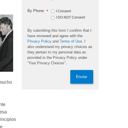
By Phone:
*
I Consent
I DO NOT Consent
By submitting this form I confirm that I
have reviewed and agree with the
Privacy Policy
and
Terms of Use
. I
also understand my privacy choices as
they pertain to my personal data as
provided in the Privacy Policy under
“Your Privacy Choices”.
Enviar
 mucho
nte
resa
incipios
de