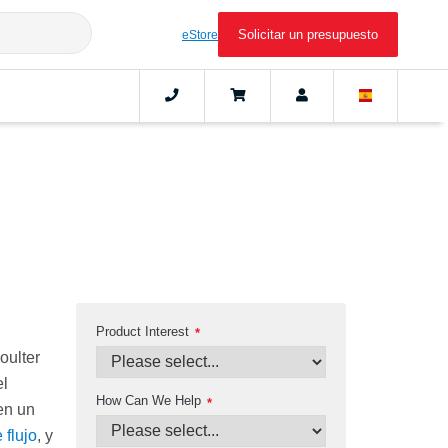
Solicitar un presupuesto
eStore
Product Interest
*
oulter
el
How Can We Help
*
en un
 flujo
, y