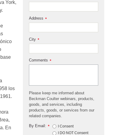
va York,
y.
Address
*
de
as
City
*
rónico
o
a base
Comments
*
a
958 los
Please keep me informed about
 1961.
Beckman Coulter webinars, products,
goods, and services, including
products, goods, or services from our
hora
related companies.
Brea,
By Email:
*
I Consent
na. En
I DO NOT Consent