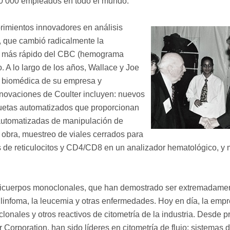
0 000 empleados en todo el mundo.
brimientos innovadores en análisis
r, que cambió radicalmente la
o y más rápido del CBC (hemograma
o. A lo largo de los años, Wallace y Joe
n biomédica de su empresa y
nnovaciones de Coulter incluyen: nuevos
uetas automatizados que proporcionan
s automatizadas de manipulación de
obra, muestreo de viales cerrados para
s de reticulocitos y CD4/CD8 en un analizador hematológico, y
nticuerpos monoclonales, que han demostrado ser extremadame
l linfoma, la leucemia y otras enfermedades. Hoy en día, la emp
nales y otros reactivos de citometría de la industria. Desde pr
 Corporation, han sido líderes en citometría de flujo: sistemas 