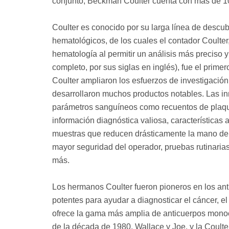
conjunto, Beckman Coulter cuenta con más de 1
Coulter es conocido por su larga línea de descu
hematológicos, de los cuales el contador Coulte
hematología al permitir un análisis más precis
completo, por sus siglas en inglés), fue el primer
Coulter ampliaron los esfuerzos de investigació
desarrollaron muchos productos notables. Las i
parámetros sanguíneos como recuentos de plaq
información diagnóstica valiosa, característica
muestras que reducen drásticamente la mano de 
mayor seguridad del operador, pruebas rutinaria
más.
Los hermanos Coulter fueron pioneros en los a
potentes para ayudar a diagnosticar el cáncer, e
ofrece la gama más amplia de anticuerpos monoclo
de la década de 1980, Wallace y Joe, y la Coulter