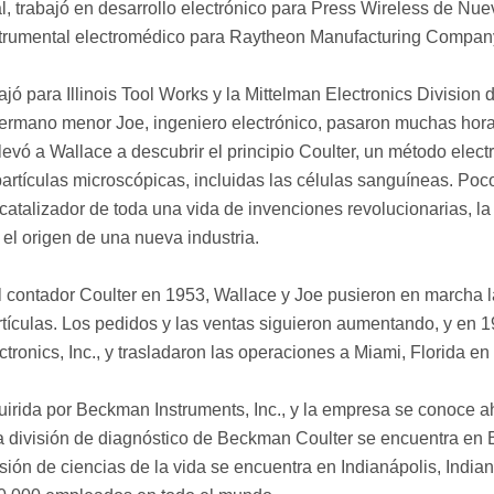
, trabajó en desarrollo electrónico para Press Wireless de Nue
instrumental electromédico para Raytheon Manufacturing Compan
ó para Illinois Tool Works y la Mittelman Electronics Division 
 hermano menor Joe, ingeniero electrónico, pasaron muchas hor
vó a Wallace a descubrir el principio Coulter, un método elect
artículas microscópicas, incluidas las células sanguíneas. Poc
 catalizador de toda una vida de invenciones revolucionarias, l
 el origen de una nueva industria.
 contador Coulter en 1953, Wallace y Joe pusieron en marcha l
tículas. Los pedidos y las ventas siguieron aumentando, y en 1
ronics, Inc., y trasladaron las operaciones a Miami, Florida en
uirida por Beckman Instruments, Inc., y la empresa se conoce a
a división de diagnóstico de Beckman Coulter se encuentra en 
visión de ciencias de la vida se encuentra en Indianápolis, India