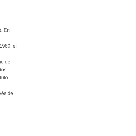
o. En
1980, el
ne de
dos
tuto
vés de