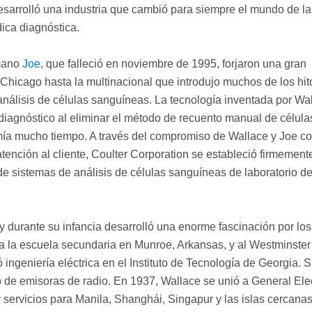
 desarrolló una industria que cambió para siempre el mundo de la
ica diagnóstica.
rmano
Joe
, que falleció en noviembre de 1995, forjaron una gran
hicago hasta la multinacional que introdujo muchos de los hit
análisis de células sanguíneas. La tecnología inventada por Wa
 diagnóstico al eliminar el método de recuento manual de célula
mía mucho tiempo. A través del compromiso de Wallace y Joe co
tención al cliente, Coulter Corporation se estableció firmemen
n de sistemas de análisis de células sanguíneas de laboratorio de
y durante su infancia desarrolló una enorme fascinación por los
ió a la escuela secundaria en Munroe, Arkansas, y al Westminster
 ingeniería eléctrica en el Instituto de Tecnología de Georgia. 
de emisoras de radio. En 1937, Wallace se unió a General Elec
servicios para Manila, Shanghái, Singapur y las islas cercana