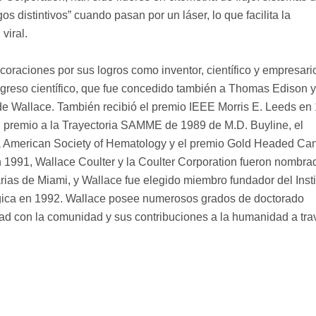
os distintivos” cuando pasan por un láser, lo que facilita la
viral.
oraciones por sus logros como inventor, científico y empresari
rogreso científico, que fue concedido también a Thomas Edison y
de Wallace. También recibió el premio IEEE Morris E. Leeds en 
l premio a la Trayectoria SAMME de 1989 de M.D. Buyline, el
la American Society of Hematology y el premio Gold Headed Ca
En 1991, Wallace Coulter y la Coulter Corporation fueron nombra
rias de Miami, y Wallace fue elegido miembro fundador del Insti
gica en 1992. Wallace posee numerosos grados de doctorado
ad con la comunidad y sus contribuciones a la humanidad a tra