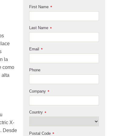
First Name
*
Last Name
*
os
llace
Email
*
s
n la
te como
Phone
 alta
Company
*
Country
*
Su
tric X-
s. Desde
Postal Code
*