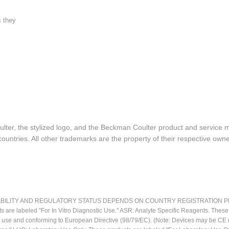
s they
lter, the stylized logo, and the Beckman Coulter product and service 
ountries. All other trademarks are the property of their respective owne
LITY AND REGULATORY STATUS DEPENDS ON COUNTRY REGISTRATION PER APPL
ts are labeled "For In Vitro Diagnostic Use." ASR: Analyte Specific Reagents. Thes
ostic use and conforming to European Directive (98/79/EC). (Note: Devices may be 