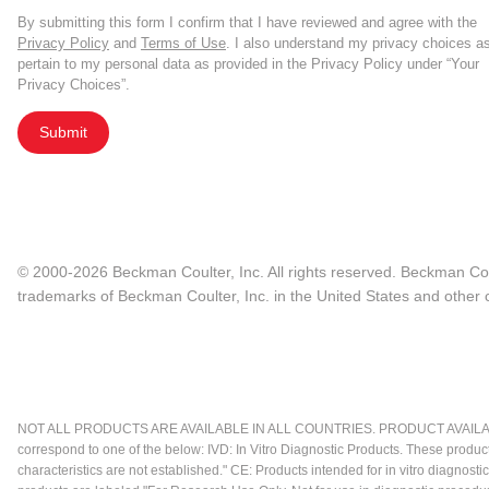
By submitting this form I confirm that I have reviewed and agree with the
Privacy Policy
and
Terms of Use
. I also understand my privacy choices a
pertain to my personal data as provided in the Privacy Policy under “Your
Privacy Choices”.
Submit
© 2000-2026 Beckman Coulter, Inc. All rights reserved. Beckman Cou
trademarks of Beckman Coulter, Inc. in the United States and other c
NOT ALL PRODUCTS ARE AVAILABLE IN ALL COUNTRIES. PRODUCT AVAILABI
correspond to one of the below: IVD: In Vitro Diagnostic Products. These produc
characteristics are not established." CE: Products intended for in vitro diagn