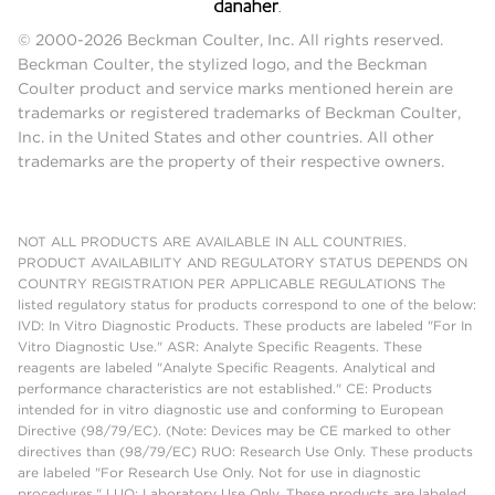
© 2000-2026 Beckman Coulter, Inc. All rights reserved.
Beckman Coulter, the stylized logo, and the Beckman
Coulter product and service marks mentioned herein are
trademarks or registered trademarks of Beckman Coulter,
Inc. in the United States and other countries. All other
trademarks are the property of their respective owners.
NOT ALL PRODUCTS ARE AVAILABLE IN ALL COUNTRIES.
PRODUCT AVAILABILITY AND REGULATORY STATUS DEPENDS ON
COUNTRY REGISTRATION PER APPLICABLE REGULATIONS The
listed regulatory status for products correspond to one of the below:
IVD: In Vitro Diagnostic Products. These products are labeled "For In
Vitro Diagnostic Use." ASR: Analyte Specific Reagents. These
reagents are labeled "Analyte Specific Reagents. Analytical and
performance characteristics are not established." CE: Products
intended for in vitro diagnostic use and conforming to European
Directive (98/79/EC). (Note: Devices may be CE marked to other
directives than (98/79/EC) RUO: Research Use Only. These products
are labeled "For Research Use Only. Not for use in diagnostic
procedures." LUO: Laboratory Use Only. These products are labeled